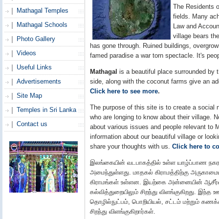
The Residents o
Mathagal Temples
fields. Many ac
Mathagal Schools
Law and Account
village bears the
Photo Gallery
has gone through. Ruined buildings, overgr
Videos
famed paradise a war torn spectacle. It's peo
Useful Links
Mathagal
is a beautiful place surrounded by t
side, along with the coconut farms give an add
Advertisements
Click here to see more
.
Site Map
The purpose of this site is to create a social 
Temples in Sri Lanka
who are longing to know about their village. 
Contact us
about various issues and people relevant to 
information about our beautiful village or looki
share your thoughts with us.
Click here to co
இலங்கையின் வடபாகத்தில் உள்ள யாழ்ப்பாண நகரத்த
அமைந்துள்ளது. மாதகல் கிராமத்திற்கு அருகாமைய
கிராமங்கள் உள்ளன. இயற்கை அன்னையின் ஆசீர்
கல்வித்துறையிலும் சிறந்து விளங்குகிறது. இந்
தொழில்நுட்பம், பொறியியல், சட்டம் மற்றும் கணக
சிறந்து விளங்குகிறார்கள்.