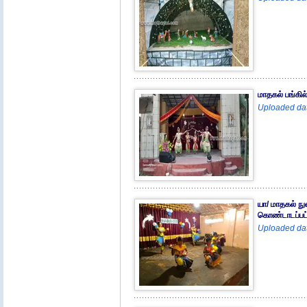
மாதகல் பங்கி
Uploaded dat
யா/ மாதகல் ந
கொண்டாடப்பட்
Uploaded dat