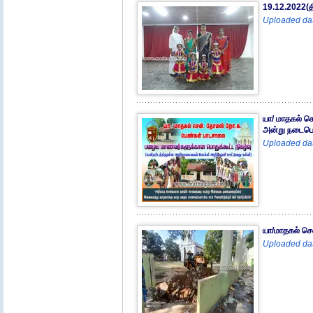
19.12.2022(த
Uploaded dat
யா/ மாதகல் ச
அன்று நடைபெற
Uploaded dat
யா/மாதகல் செ
Uploaded dat